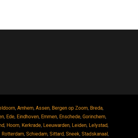
eldoorn
,
Arnhem
,
Assen
,
Bergen op Zoom
,
Breda
,
en
,
Ede
,
Eindhoven
,
Emmen
,
Enschede
,
Gorinchem
,
nd
,
Hoorn
,
Kerkrade
,
Leeuwarden
,
Leiden
,
Lelystad
,
,
Rotterdam
,
Schiedam
,
Sittard
,
Sneek
,
Stadskanaal
,