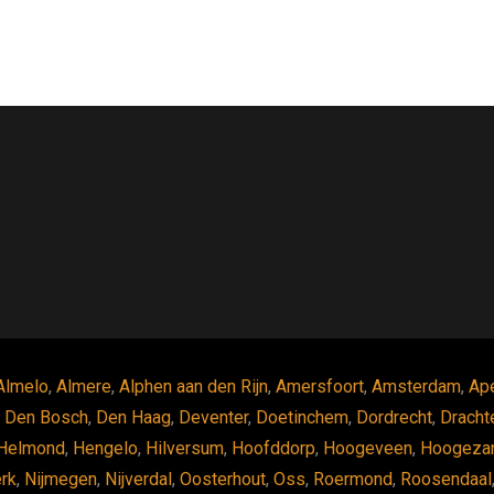
Almelo
,
Almere
,
Alphen aan den Rijn
,
Amersfoort
,
Amsterdam
,
Ap
,
Den Bosch
,
Den Haag
,
Deventer
,
Doetinchem
,
Dordrecht
,
Dracht
Helmond
,
Hengelo
,
Hilversum
,
Hoofddorp
,
Hoogeveen
,
Hoogeza
erk
,
Nijmegen
,
Nijverdal
,
Oosterhout
,
Oss
,
Roermond
,
Roosendaal