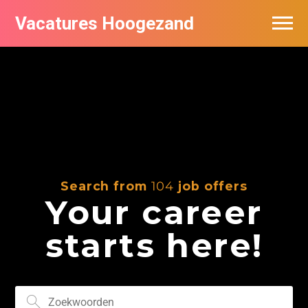
Vacatures Hoogezand
Vacatures per bedrijf
Populair
Nieuwsbrief feed
Search from
104
job offers
Your career
starts here!