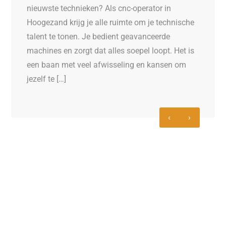
nieuwste technieken? Als cnc-operator in
WR z
Hoogezand krijg je alle ruimte om je technische
volg
talent te tonen. Je bedient geavanceerde
deze
ie
machines en zorgt dat alles soepel loopt. Het is
/MAG
een baan met veel afwisseling en kansen om
Let 
jezelf te […]
Nede
W
‹
›
s
B