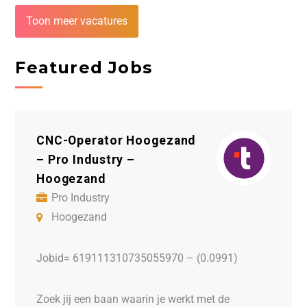
Toon meer vacatures
Featured Jobs
CNC-Operator Hoogezand
Log
– Pro Industry –
Tra
Hoogezand
Sol
Pro Industry
W
Hoogezand
H
Jobid= 619111310735055970 – (0.0991)
Job
Zoek jij een baan waarin je werkt met de
Wie