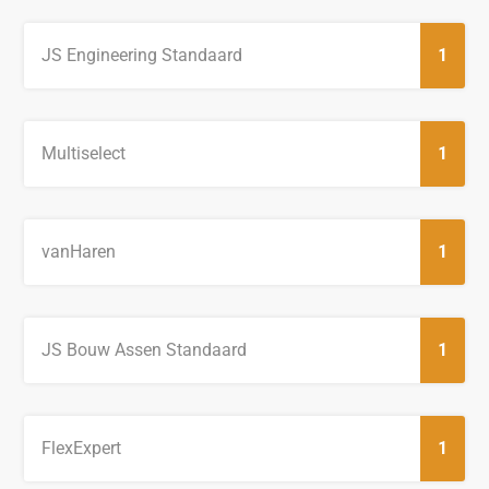
JS Engineering Standaard
1
Multiselect
1
vanHaren
1
JS Bouw Assen Standaard
1
FlexExpert
1