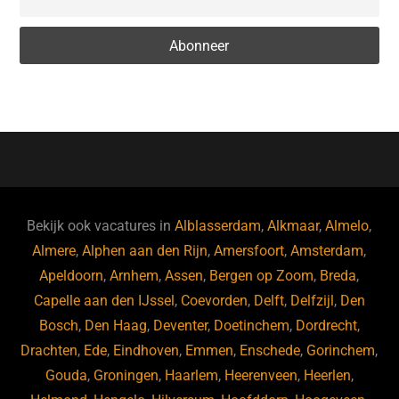
Bekijk ook vacatures in
Alblasserdam
,
Alkmaar
,
Almelo
,
Almere
,
Alphen aan den Rijn
,
Amersfoort
,
Amsterdam
,
Apeldoorn
,
Arnhem
,
Assen
,
Bergen op Zoom
,
Breda
,
Capelle aan den IJssel
,
Coevorden
,
Delft
,
Delfzijl
,
Den
Bosch
,
Den Haag
,
Deventer
,
Doetinchem
,
Dordrecht
,
Drachten
,
Ede
,
Eindhoven
,
Emmen
,
Enschede
,
Gorinchem
,
Gouda
,
Groningen
,
Haarlem
,
Heerenveen
,
Heerlen
,