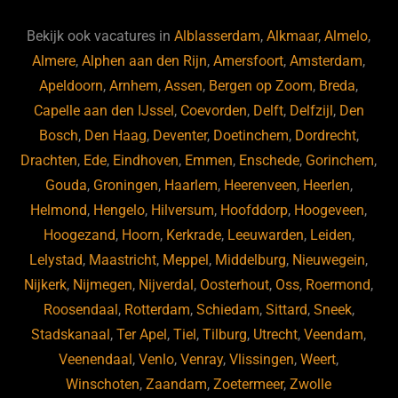
Bekijk ook vacatures in
Alblasserdam
,
Alkmaar
,
Almelo
,
Almere
,
Alphen aan den Rijn
,
Amersfoort
,
Amsterdam
,
Apeldoorn
,
Arnhem
,
Assen
,
Bergen op Zoom
,
Breda
,
Capelle aan den IJssel
,
Coevorden
,
Delft
,
Delfzijl
,
Den
Bosch
,
Den Haag
,
Deventer
,
Doetinchem
,
Dordrecht
,
Drachten
,
Ede
,
Eindhoven
,
Emmen
,
Enschede
,
Gorinchem
,
Gouda
,
Groningen
,
Haarlem
,
Heerenveen
,
Heerlen
,
Helmond
,
Hengelo
,
Hilversum
,
Hoofddorp
,
Hoogeveen
,
Hoogezand
,
Hoorn
,
Kerkrade
,
Leeuwarden
,
Leiden
,
Lelystad
,
Maastricht
,
Meppel
,
Middelburg
,
Nieuwegein
,
Nijkerk
,
Nijmegen
,
Nijverdal
,
Oosterhout
,
Oss
,
Roermond
,
Roosendaal
,
Rotterdam
,
Schiedam
,
Sittard
,
Sneek
,
Stadskanaal
,
Ter Apel
,
Tiel
,
Tilburg
,
Utrecht
,
Veendam
,
Veenendaal
,
Venlo
,
Venray
,
Vlissingen
,
Weert
,
Winschoten
,
Zaandam
,
Zoetermeer
,
Zwolle