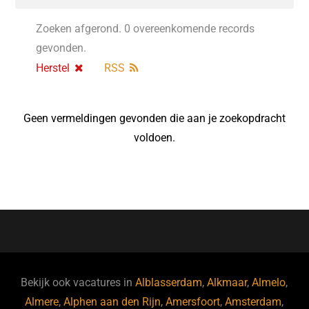
Zoeken afgerond. 0 overeenkomende records
gevonden.
Herstel
RSS
Geen vermeldingen gevonden die aan je zoekopdracht
voldoen.
Bekijk ook vacatures in
Alblasserdam
,
Alkmaar
,
Almelo
,
Almere
,
Alphen aan den Rijn
,
Amersfoort
,
Amsterdam
,