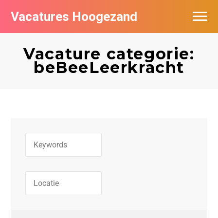
Vacatures Hoogezand
Vacatures per bedrijf
Vacature categorie:
Populair
beBeeLeerkracht
Nieuwsbrief feed