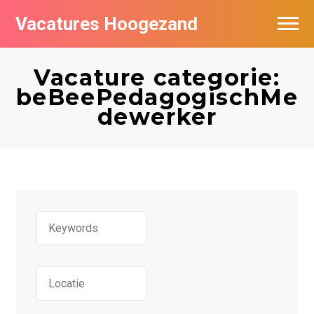
Vacatures Hoogezand
Vacatures per bedrijf
Vacature categorie:
Populair
beBeePedagogischMe
dewerker
Nieuwsbrief feed