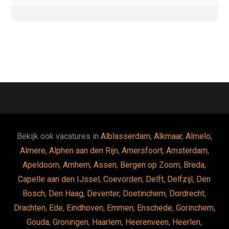
Bekijk ook vacatures in
Alblasserdam
,
Alkmaar
,
Almelo
,
Almere
,
Alphen aan den Rijn
,
Amersfoort
,
Amsterdam
,
Apeldoorn
,
Arnhem
,
Assen
,
Bergen op Zoom
,
Breda
,
Capelle aan den IJssel
,
Coevorden
,
Delft
,
Delfzijl
,
Den
Bosch
,
Den Haag
,
Deventer
,
Doetinchem
,
Dordrecht
,
Drachten
,
Ede
,
Eindhoven
,
Emmen
,
Enschede
,
Gorinchem
,
Gouda
,
Groningen
,
Haarlem
,
Heerenveen
,
Heerlen
,