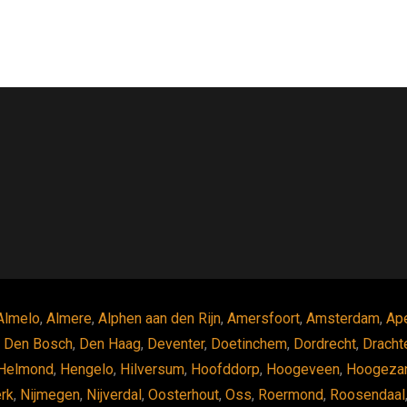
Almelo
,
Almere
,
Alphen aan den Rijn
,
Amersfoort
,
Amsterdam
,
Ap
,
Den Bosch
,
Den Haag
,
Deventer
,
Doetinchem
,
Dordrecht
,
Dracht
Helmond
,
Hengelo
,
Hilversum
,
Hoofddorp
,
Hoogeveen
,
Hoogeza
erk
,
Nijmegen
,
Nijverdal
,
Oosterhout
,
Oss
,
Roermond
,
Roosendaal