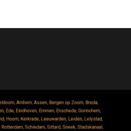
eldoorn
,
Arnhem
,
Assen
,
Bergen op Zoom
,
Breda
,
en
,
Ede
,
Eindhoven
,
Emmen
,
Enschede
,
Gorinchem
,
nd
,
Hoorn
,
Kerkrade
,
Leeuwarden
,
Leiden
,
Lelystad
,
,
Rotterdam
,
Schiedam
,
Sittard
,
Sneek
,
Stadskanaal
,