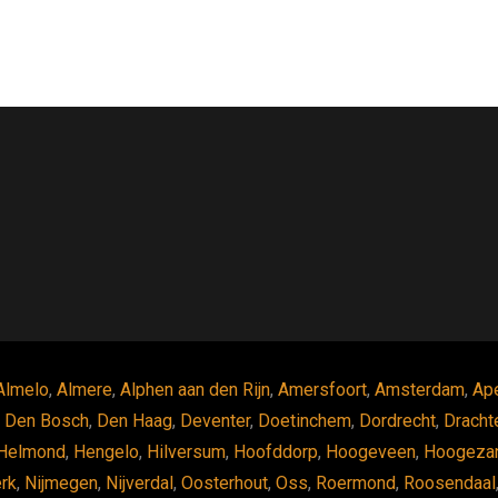
Almelo
,
Almere
,
Alphen aan den Rijn
,
Amersfoort
,
Amsterdam
,
Ap
,
Den Bosch
,
Den Haag
,
Deventer
,
Doetinchem
,
Dordrecht
,
Dracht
Helmond
,
Hengelo
,
Hilversum
,
Hoofddorp
,
Hoogeveen
,
Hoogeza
erk
,
Nijmegen
,
Nijverdal
,
Oosterhout
,
Oss
,
Roermond
,
Roosendaal