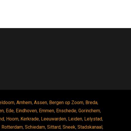
eldoorn
,
Arnhem
,
Assen
,
Bergen op Zoom
,
Breda
,
en
,
Ede
,
Eindhoven
,
Emmen
,
Enschede
,
Gorinchem
,
nd
,
Hoorn
,
Kerkrade
,
Leeuwarden
,
Leiden
,
Lelystad
,
,
Rotterdam
,
Schiedam
,
Sittard
,
Sneek
,
Stadskanaal
,