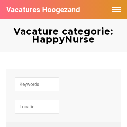
Vacatures Hoogezand
Vacatures per bedrijf
Vacature categorie:
Populair
HappyNurse
Nieuwsbrief feed