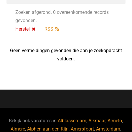
Zoeken afgerond. 0 overeenkomende records
gevonden.
Herstel
RSS
Geen vermeldingen gevonden die aan je zoekopdracht
voldoen.
Bekijk ook vacatures in
Alblasserdam
,
Alkmaar
,
Almelo
,
Almere
,
Alphen aan den Rijn
,
Amersfoort
,
Amsterdam
,