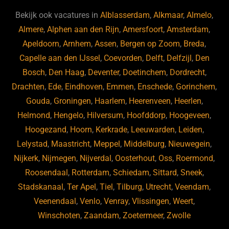
Bekijk ook vacatures in
Alblasserdam
,
Alkmaar
,
Almelo
,
Almere
,
Alphen aan den Rijn
,
Amersfoort
,
Amsterdam
,
Apeldoorn
,
Arnhem
,
Assen
,
Bergen op Zoom
,
Breda
,
Capelle aan den IJssel
,
Coevorden
,
Delft
,
Delfzijl
,
Den
Bosch
,
Den Haag
,
Deventer
,
Doetinchem
,
Dordrecht
,
Drachten
,
Ede
,
Eindhoven
,
Emmen
,
Enschede
,
Gorinchem
,
Gouda
,
Groningen
,
Haarlem
,
Heerenveen
,
Heerlen
,
Helmond
,
Hengelo
,
Hilversum
,
Hoofddorp
,
Hoogeveen
,
Hoogezand
,
Hoorn
,
Kerkrade
,
Leeuwarden
,
Leiden
,
Lelystad
,
Maastricht
,
Meppel
,
Middelburg
,
Nieuwegein
,
Nijkerk
,
Nijmegen
,
Nijverdal
,
Oosterhout
,
Oss
,
Roermond
,
Roosendaal
,
Rotterdam
,
Schiedam
,
Sittard
,
Sneek
,
Stadskanaal
,
Ter Apel
,
Tiel
,
Tilburg
,
Utrecht
,
Veendam
,
Veenendaal
,
Venlo
,
Venray
,
Vlissingen
,
Weert
,
Winschoten
,
Zaandam
,
Zoetermeer
,
Zwolle