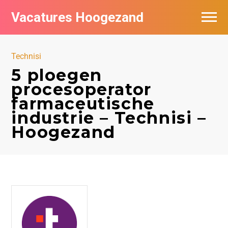
Vacatures Hoogezand
Vacatures per bedrijf
Technisi
Populair
5 ploegen
procesoperator
Nieuwsbrief feed
farmaceutische
industrie – Technisi –
Hoogezand