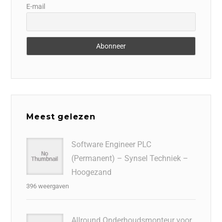
E-mail
Meest gelezen
Software Engineer PLC
(Permanent) – Synsel Techniek –
Hoogezand
396 weergaven
Allround Onderhoudsmonteur voor