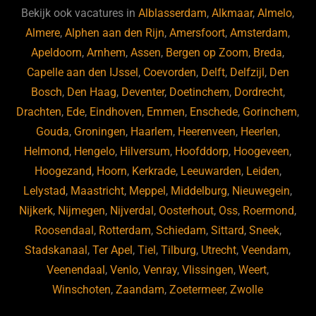
Bekijk ook vacatures in
Alblasserdam
,
Alkmaar
,
Almelo
,
Almere
,
Alphen aan den Rijn
,
Amersfoort
,
Amsterdam
,
Apeldoorn
,
Arnhem
,
Assen
,
Bergen op Zoom
,
Breda
,
Capelle aan den IJssel
,
Coevorden
,
Delft
,
Delfzijl
,
Den
Bosch
,
Den Haag
,
Deventer
,
Doetinchem
,
Dordrecht
,
Drachten
,
Ede
,
Eindhoven
,
Emmen
,
Enschede
,
Gorinchem
,
Gouda
,
Groningen
,
Haarlem
,
Heerenveen
,
Heerlen
,
Helmond
,
Hengelo
,
Hilversum
,
Hoofddorp
,
Hoogeveen
,
Hoogezand
,
Hoorn
,
Kerkrade
,
Leeuwarden
,
Leiden
,
Lelystad
,
Maastricht
,
Meppel
,
Middelburg
,
Nieuwegein
,
Nijkerk
,
Nijmegen
,
Nijverdal
,
Oosterhout
,
Oss
,
Roermond
,
Roosendaal
,
Rotterdam
,
Schiedam
,
Sittard
,
Sneek
,
Stadskanaal
,
Ter Apel
,
Tiel
,
Tilburg
,
Utrecht
,
Veendam
,
Veenendaal
,
Venlo
,
Venray
,
Vlissingen
,
Weert
,
Winschoten
,
Zaandam
,
Zoetermeer
,
Zwolle