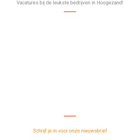
Vacatures bij de leukste bedrijven in Hoogezand!
Nieuwsbrief
oor onze nieuwsbrief en ontvang 1 x per week de nieuwste vacatur
Schrijf je in voor onze nieuwsbrief