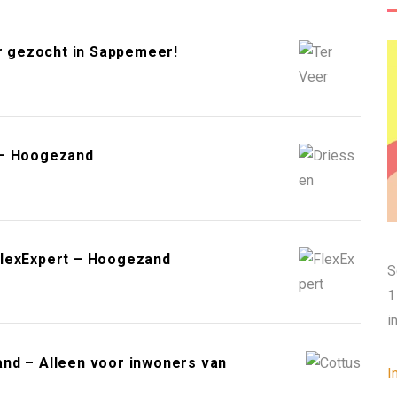
gezocht in Sappemeer!
 – Hoogezand
FlexExpert – Hoogezand
S
1
i
nd – Alleen voor inwoners van
I