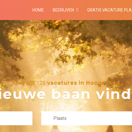
HOME
BEDRIJVEN
GRATIS VACATURE PL
Kies uit
vacatures in Hoogezand
125
euwe baan vind 