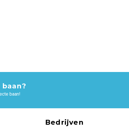
 baan?
ecte baan!
Bedrijven