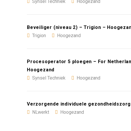
Synsel Techniek
Hoogezand
Beveiliger (niveau 2) – Trigion – Hoogeza
Trigion
Hoogezand
Procesoperator 5 ploegen – For Netherlan
Hoogezand
Synsel Techniek
Hoogezand
Verzorgende individuele gezondheidszorg
NLwerkt
Hoogezand