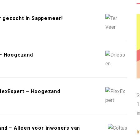
gezocht in Sappemeer!
 – Hoogezand
FlexExpert – Hoogezand
S
1
i
nd – Alleen voor inwoners van
I