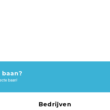
 baan?
ecte baan!
Bedrijven