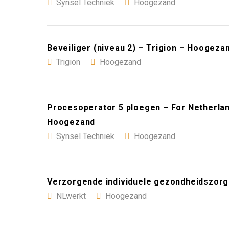
Synsel Techniek
Hoogezand
Beveiliger (niveau 2) – Trigion – Hoogeza
Trigion
Hoogezand
Procesoperator 5 ploegen – For Netherlan
Hoogezand
Synsel Techniek
Hoogezand
Verzorgende individuele gezondheidszorg
NLwerkt
Hoogezand