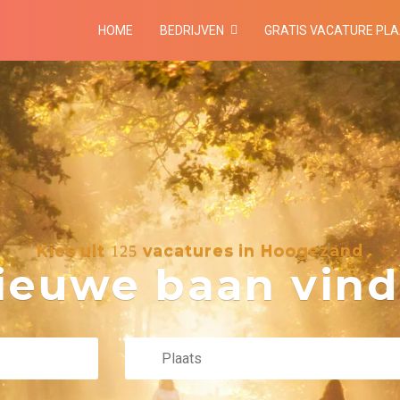
HOME
BEDRIJVEN
GRATIS VACATURE PL
Kies uit
vacatures in Hoogezand
125
euwe baan vind 