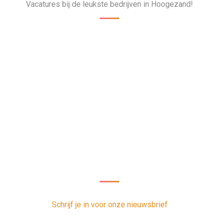
Vacatures bij de leukste bedrijven in Hoogezand!
Nieuwsbrief
oor onze nieuwsbrief en ontvang 1 x per week de nieuwste vacatur
Schrijf je in voor onze nieuwsbrief