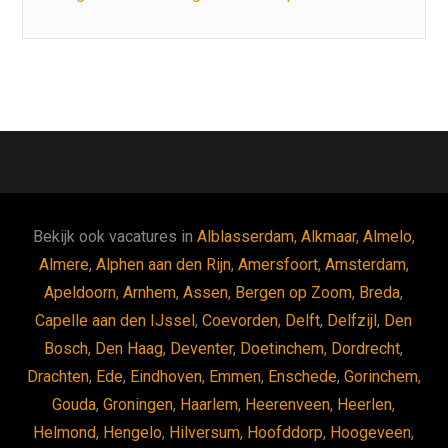
Bekijk ook vacatures in
Alblasserdam
,
Alkmaar
,
Almelo
,
Almere
,
Alphen aan den Rijn
,
Amersfoort
,
Amsterdam
,
Apeldoorn
,
Arnhem
,
Assen
,
Bergen op Zoom
,
Breda
,
Capelle aan den IJssel
,
Coevorden
,
Delft
,
Delfzijl
,
Den
Bosch
,
Den Haag
,
Deventer
,
Doetinchem
,
Dordrecht
,
Drachten
,
Ede
,
Eindhoven
,
Emmen
,
Enschede
,
Gorinchem
,
Gouda
,
Groningen
,
Haarlem
,
Heerenveen
,
Heerlen
,
Helmond
,
Hengelo
,
Hilversum
,
Hoofddorp
,
Hoogeveen
,