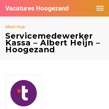
Vacatures Hoogezand
Vacatures per bedrijf
Albert Heijn
Populair
Servicemedewerker
Kassa – Albert Heijn –
Nieuwsbrief feed
Hoogezand