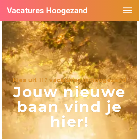
Vacatures Hoogezand
Kies uit
vacatures in Hoogezand
117
Jouw nieuwe
baan vind je
hier!